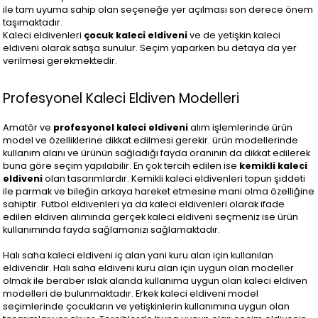
ile tam uyuma sahip olan seçeneğe yer açılması son derece önem
taşımaktadır.
Kaleci eldivenleri
çocuk kaleci eldiveni
ve de yetişkin kaleci
eldiveni olarak satışa sunulur. Seçim yaparken bu detaya da yer
verilmesi gerekmektedir.
Profesyonel Kaleci Eldiven Modelleri
Amatör ve
profesyonel kaleci eldiveni
alım işlemlerinde ürün
model ve özelliklerine dikkat edilmesi gerekir. ürün modellerinde
kullanım alanı ve ürünün sağladığı fayda oranının da dikkat edilerek
buna göre seçim yapılabilir. En çok tercih edilen ise
kemikli kaleci
eldiveni
olan tasarımlardır. Kemikli kaleci eldivenleri topun şiddeti
ile parmak ve bileğin arkaya hareket etmesine mani olma özelliğine
sahiptir. Futbol eldivenleri ya da kaleci eldivenleri olarak ifade
edilen eldiven alımında gerçek kaleci eldiveni seçmeniz ise ürün
kullanımında fayda sağlamanızı sağlamaktadır.
Halı saha kaleci eldiveni iç alan yani kuru alan için kullanılan
eldivendir. Halı saha eldiveni kuru alan için uygun olan modeller
olmak ile beraber ıslak alanda kullanıma uygun olan kaleci eldiven
modelleri de bulunmaktadır. Erkek kaleci eldiveni model
seçimlerinde çocukların ve yetişkinlerin kullanımına uygun olan