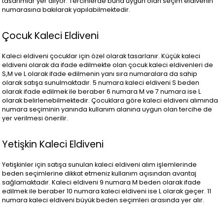
tasarımlar yer alıyor. Tercihlerde buna uygun olan seçim eldivenin
numarasına bakılarak yapılabilmektedir.
Çocuk Kaleci Eldiveni
Kaleci eldiveni çocuklar için özel olarak tasarlanır. Küçük kaleci
eldiveni olarak da ifade edilmekte olan çocuk kaleci eldivenleri de
S,M ve L olarak ifade edilmenin yanı sıra numaralara da sahip
olarak satışa sunulmaktadır. 5 numara kaleci eldiveni S beden
olarak ifade edilmek ile beraber 6 numara M ve 7 numara ise L
olarak belirlenebilmektedir. Çocuklara göre kaleci eldiveni alımında
numara seçiminin yanında kullanım alanına uygun olan tercihe de
yer verilmesi önerilir.
Yetişkin Kaleci Eldiveni
Yetişkinler için satışa sunulan kaleci eldiveni alım işlemlerinde
beden seçimlerine dikkat etmeniz kullanım açısından avantaj
sağlamaktadır. Kaleci eldiveni 9 numara M beden olarak ifade
edilmek ile beraber 10 numara kaleci eldiveni ise L olarak geçer. 11
numara kaleci eldiveni büyük beden seçimleri arasında yer alır.