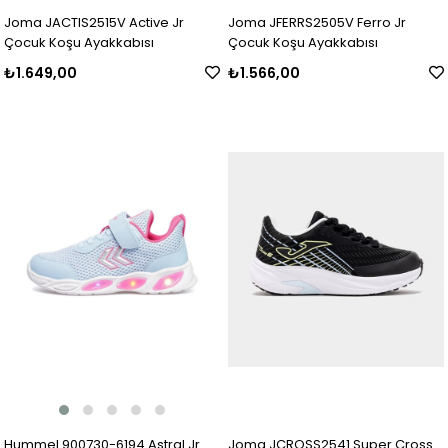
Joma JACTIS2515V Active Jr
Joma JFERRS2505V Ferro Jr
Çocuk Koşu Ayakkabısı
Çocuk Koşu Ayakkabısı
₺1.649,00
₺1.566,00
Hummel 900730-6194 Astral Jr.
Joma JCROSS2541 Super Cross